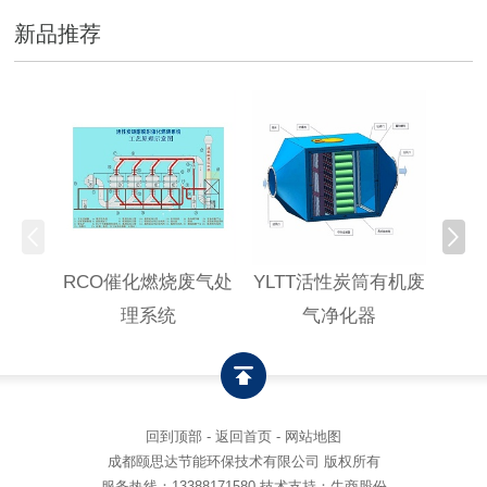
新品推荐
RCO催化燃烧废气处
YLTT活性炭筒有机废
高浓
理系统
气净化器
回到顶部
-
返回首页
-
网站地图
成都颐思达节能环保技术有限公司 版权所有
服务热线：
13388171580
技术支持：牛商股份