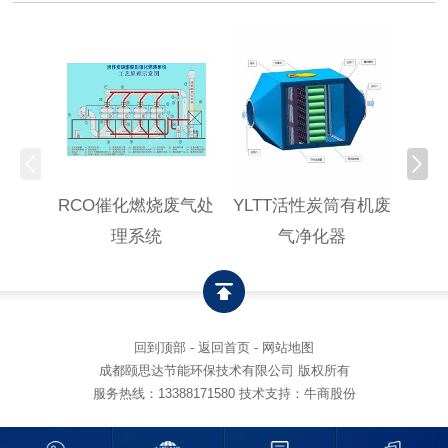
RCO催化燃烧废气处
YLTT活性炭筒有机废
高浓
理系统
气净化器
回到顶部
-
返回首页
-
网站地图
成都颐思达节能环保技术有限公司 版权所有
服务热线：
13388171580
技术支持：牛商股份