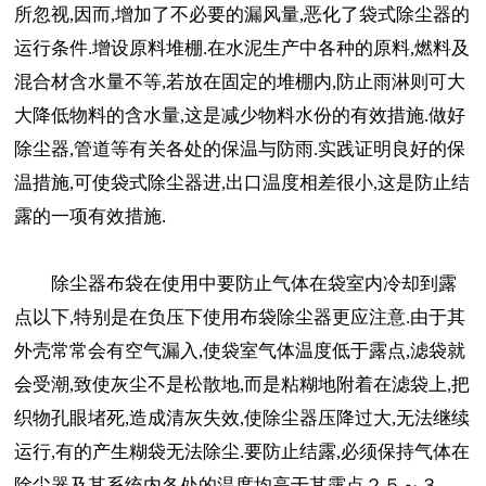
所忽视,因而,增加了不必要的漏风量,恶化了袋式除尘器的
运行条件.增设原料堆棚.在水泥生产中各种的原料,燃料及
混合材含水量不等,若放在固定的堆棚内,防止雨淋则可大
大降低物料的含水量,这是减少物料水份的有效措施.做好
除尘器,管道等有关各处的保温与防雨.实践证明良好的保
温措施,可使袋式除尘器进,出口温度相差很小,这是防止结
露的一项有效措施.
除尘器布袋在使用中要防止气体在袋室内冷却到露
点以下,特别是在负压下使用布袋除尘器更应注意.由于其
外壳常常会有空气漏入,使袋室气体温度低于露点,滤袋就
会受潮,致使灰尘不是松散地,而是粘糊地附着在滤袋上,把
织物孔眼堵死,造成清灰失效,使除尘器压降过大,无法继续
运行,有的产生糊袋无法除尘.要防止结露,必须保持气体在
除尘器及其系统内各处的温度均高于其露点２５～３