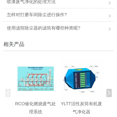
喷漆废气净化的处理方法
怎样对打磨车间除尘进行操作?
使用滤筒除尘器的滤筒有哪些种类呢?
相关产品
RCO催化燃烧废气处
YLTT活性炭筒有机废
高浓
理系统
气净化器