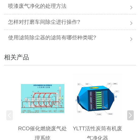
喷漆废气净化的处理方法
怎样对打磨车间除尘进行操作?
使用滤筒除尘器的滤筒有哪些种类呢?
相关产品
RCO催化燃烧废气处
YLTT活性炭筒有机废
高浓
理系统
气净化器