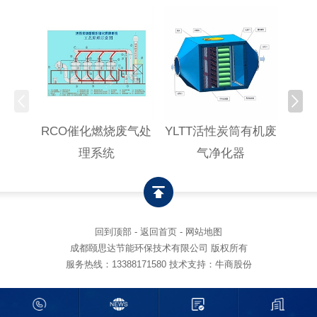
RCO催化燃烧废气处
YLTT活性炭筒有机废
高浓
理系统
气净化器
回到顶部
-
返回首页
-
网站地图
成都颐思达节能环保技术有限公司 版权所有
服务热线：
13388171580
技术支持：牛商股份