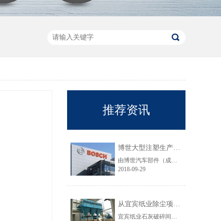
推荐资讯
博世大型注塑生产线VOC净化工程圆满结束
由博世汽车部件（成都）有限公司委托颐思达设计、制造、安装的大型注塑生产线废气净化工程项目于近日全部竣工，试运行效果显示，运行结果完全符合设计要求。
2018-09-29
从宜宾纸业除尘项目成功范例看低成本环保
宜宾纸业石灰破碎间除尘工程于近期完工，在不足30立方的空间内集成了超过三个篮球场大小的过滤面积，处理风量达每小时7万立方，实现了小体积除尘器处理大风量，开启低成本环保的时代，给处在环保高压政策下不堪重负的企业主们带来福音......