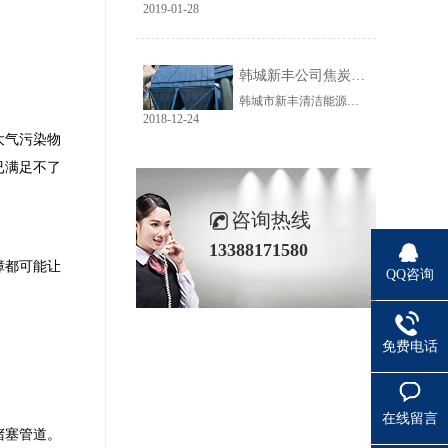
2019-01-28
韩城新丰公司焦炭输送线除尘工程完美收官
韩城市新丰清洁能源科技有限公司隶属于上市公司黑猫焦化，焦炭输送线除尘系统于近期完美收官。该输送线共计500多米长，通过布置在高空走廊里的输送皮带连接为一条完整的生产线，过程分为投料、破碎、筛分、传送等工艺。整条输送线分四个转运站、两条分流线，将制备好的焦炭送入煤气生产工段。各个工艺阶段均有大量焦炭粉尘产生，这不仅严重影响现场职业卫生，而且因产尘点高，污染面覆盖范围广。
2018-12-24
大气污染物
已满足不了
咨询热线
13388171580
障都可能让
QQ咨询
免费电话
在线留言
堵塞管道。