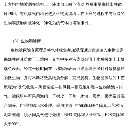
上方均匀地喷洒在填料上，液体自上向下流动,然后由塔底排出并循
环利用。有机废气由塔底进入生物滴滤塔，在上升的过程中与润湿的
生物膜接触而被净化，净化后的气体由塔顶排出。
（3）生物滴滤床
生物滤床除臭原理是将气体收集并加湿后通过管道输入生物滤床
底部并使其扩散于土壤内，臭气中多种污染成分溶于水后吸附于土壤
颖粒表面。经过一段时间在土壤颗粒表面可逐渐培养出针对致臭物质
的微生物，并可不断将致臭物质分解，完成脱臭。生物滤床法的工艺
流程为: 臭气收集→风管输送→抽风机→预洗池加湿→生物滤池→排
气。滤床填料可采用海绵、干树皮、干草、木渣、贝壳、果壳及其混
合物等。广州猎德污水处理厂采用洗涤- 生物滤床联合除臭工艺对污
泥浓缩池、脱水间臭气进行处理，NH3 去除率大于90%，H2S去除率
大于99%。