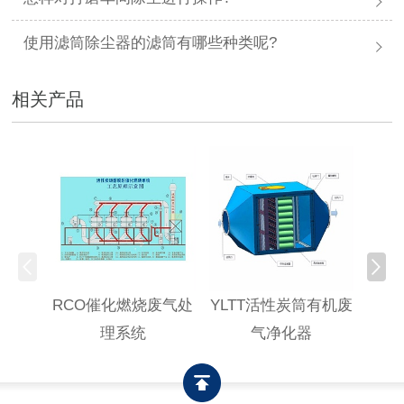
使用滤筒除尘器的滤筒有哪些种类呢?
相关产品
RCO催化燃烧废气处
YLTT活性炭筒有机废
高浓
理系统
气净化器