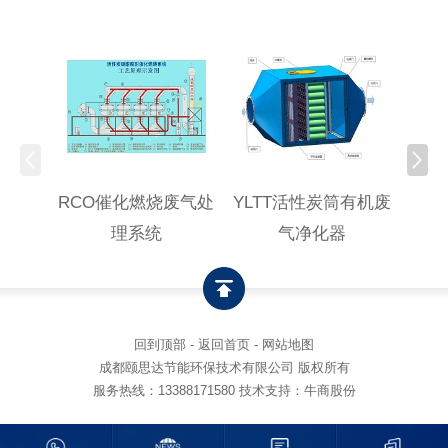
RCO催化燃烧废气处
YLTT活性炭筒有机废
高浓
理系统
气净化器
回到顶部
-
返回首页
-
网站地图
成都颐思达节能环保技术有限公司 版权所有
服务热线：
13388171580
技术支持：牛商股份