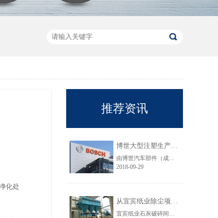
推荐资讯
博世大型注塑生产线VOC净化工程圆满结束
由博世汽车部件（成都）有限公司委托颐思达设计、制造、安装的大型注塑生产线废气净化工程项目于近日全部竣工，试运行效果显示，运行结果完全符合设计要求。
2018-09-29
净化处
从宜宾纸业除尘项目成功范例看低成本环保
宜宾纸业石灰破碎间除尘工程于近期完工，在不足30立方的空间内集成了超过三个篮球场大小的过滤面积，处理风量达每小时7万立方，实现了小体积除尘器处理大风量，开启低成本环保的时代，给处在环保高压政策下不堪重负的企业主们带来福音......