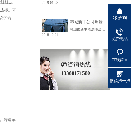
些往往是
2019-01-28
的达标。可
QQ咨询
管等方
韩城新丰公司焦炭输送线除尘工程完美收官
韩城市新丰清洁能源科技有限公司隶属于上市公司黑猫焦化，焦炭输送线除尘系统于近期完美收官。该输送线共计500多米长，通过布置在高空走廊里的输送皮带连接为一条完整的生产线，过程分为投料、破碎、筛分、传送等工艺。整条输送线分四个转运站、两条分流线，将制备好的焦炭送入煤气生产工段。各个工艺阶段均有大量焦炭粉尘产生，这不仅严重影响现场职业卫生，而且因产尘点高，污染面覆盖范围广。
2018-12-24
免费电话
在线留言
咨询热线
13388171580
微信扫一扫
。铸造车