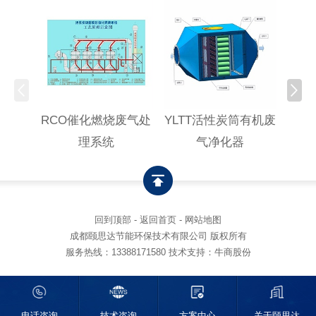
RCO催化燃烧废气处
YLTT活性炭筒有机废
高浓
理系统
气净化器
回到顶部
-
返回首页
-
网站地图
成都颐思达节能环保技术有限公司 版权所有
服务热线：
13388171580
技术支持：牛商股份
电话咨询
技术咨询
方案中心
关于颐思达