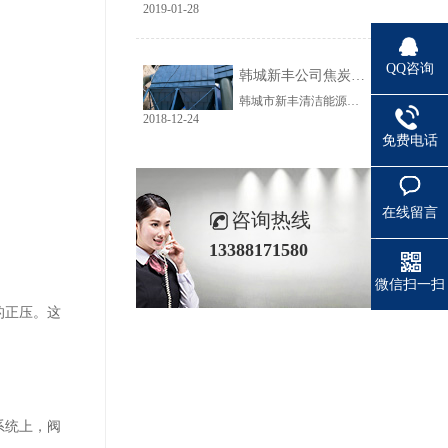
2019-01-28
QQ咨询
韩城新丰公司焦炭输送线除尘工程完美收官
韩城市新丰清洁能源科技有限公司隶属于上市公司黑猫焦化，焦炭输送线除尘系统于近期完美收官。该输送线共计500多米长，通过布置在高空走廊里的输送皮带连接为一条完整的生产线，过程分为投料、破碎、筛分、传送等工艺。整条输送线分四个转运站、两条分流线，将制备好的焦炭送入煤气生产工段。各个工艺阶段均有大量焦炭粉尘产生，这不仅严重影响现场职业卫生，而且因产尘点高，污染面覆盖范围广。
2018-12-24
免费电话
在线留言
咨询热线
13388171580
微信扫一扫
的正压。这
系统上，阀