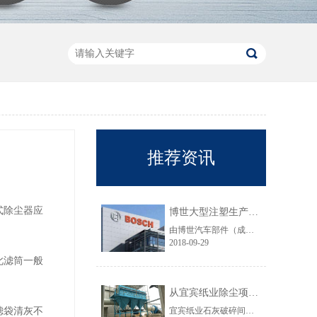
推荐资讯
式除尘器应
博世大型注塑生产线VOC净化工程圆满结束
由博世汽车部件（成都）有限公司委托颐思达设计、制造、安装的大型注塑生产线废气净化工程项目于近日全部竣工，试运行效果显示，运行结果完全符合设计要求。
2018-09-29
此滤筒一般
从宜宾纸业除尘项目成功范例看低成本环保
滤袋清灰不
宜宾纸业石灰破碎间除尘工程于近期完工，在不足30立方的空间内集成了超过三个篮球场大小的过滤面积，处理风量达每小时7万立方，实现了小体积除尘器处理大风量，开启低成本环保的时代，给处在环保高压政策下不堪重负的企业主们带来福音......