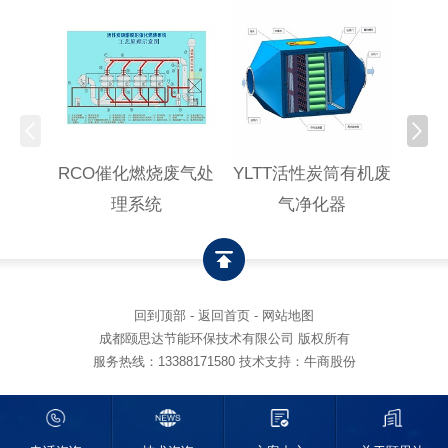
RCO催化燃烧废气处
YLTT活性炭筒有机废
高浓
理系统
气净化器
回到顶部
-
返回首页
-
网站地图
成都颐思达节能环保技术有限公司 版权所有
服务热线：
13388171580
技术支持：牛商股份