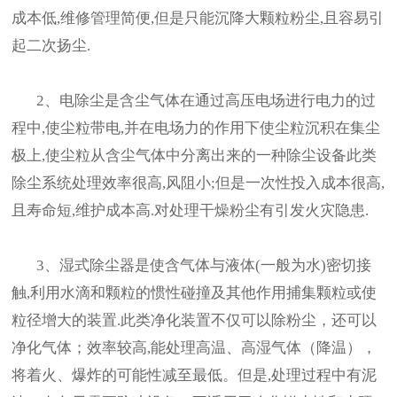
成本低,维修管理简便,但是只能沉降大颗粒粉尘,且容易引
起二次扬尘.
2、电除尘是含尘气体在通过高压电场进行电力的过
程中,使尘粒带电,并在电场力的作用下使尘粒沉积在集尘
极上,使尘粒从含尘气体中分离出来的一种除尘设备此类
除尘系统处理效率很高,风阻小;但是一次性投入成本很高,
且寿命短,维护成本高.对处理干燥粉尘有引发火灾隐患.
3、湿式除尘器是使含气体与液体(一般为水)密切接
触,利用水滴和颗粒的惯性碰撞及其他作用捕集颗粒或使
粒径增大的装置.此类净化装置不仅可以除粉尘，还可以
净化气体；效率较高,能处理高温、高湿气体（降温），
将着火、爆炸的可能性减至最低。但是,处理过程中有泥