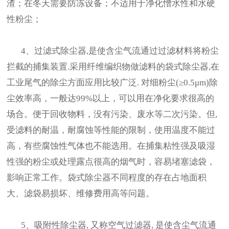
渣；在冬天需要防冻设备；不适用于净化憎水性和水硬
性粉尘；
4、过滤式除尘器,是使含尘气流通过过滤材料将粉尘
拦截的捕集装置.采用纤维编织物做滤料的袋式除尘器,在
工业尾气的除尘方面应用比较广泛. 对细粉尘(≥0.5μm)除
尘效率高，一般达99%以上，可以用在净化要求很高的
场合。便于回收物料，没有污染、废水等二次污染。但,
受滤料的耐温，耐腐蚀等性能的限制，使用温度不能过
高，有些腐蚀性气体也不能选用。在捕集粘性强及吸湿
性强的粉尘或处理露点很高的烟气时，容易堵塞滤袋，
影响正常工作。袋式除尘器不同程度的存在占地面积
大、滤袋易损坏、维修费用高等问题。
5、吸附性除尘器, 又称空气过滤器, 是使含尘气流通