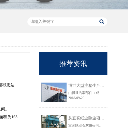
推荐资讯
都颐思达
博世大型注塑生产线VOC净化工程圆满结束
由博世汽车部件（成都）有限公司委托颐思达设计、制造、安装的大型注塑生产线废气净化工程项目于近日全部竣工，试运行效果显示，运行结果完全符合设计要求。
2018-09-29
之间。
积为163
从宜宾纸业除尘项目成功范例看低成本环保
宜宾纸业石灰破碎间除尘工程于近期完工，在不足30立方的空间内集成了超过三个篮球场大小的过滤面积，处理风量达每小时7万立方，实现了小体积除尘器处理大风量，开启低成本环保的时代，给处在环保高压政策下不堪重负的企业主们带来福音......