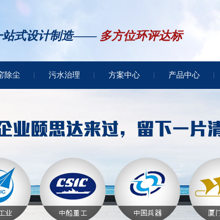
一站式设计制造——
多方位环评达标
窑除尘
污水治理
方案中心
产品中心