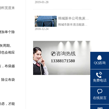
2019-01-28
滤料宽度来
韩城新丰公司焦炭输送线除尘工程完美收官
韩城市新丰清洁能源科技有限公司隶属于上市公司黑猫焦化，焦炭输送线除尘系统于近期完美收官。该输送线共计500多米长，通过布置在高空走廊里的输送皮带连接为一条完整的生产线，过程分为投料、破碎、筛分、传送等工艺。整条输送线分四个转运站、两条分流线，将制备好的焦炭送入煤气生产工段。各个工艺阶段均有大量焦炭粉尘产生，这不仅严重影响现场职业卫生，而且因产尘点高，污染面覆盖范围广。
2018-12-24
增加单个除
灰周期。
用也会相应
咨询热线
13388171580
QQ咨询
灰，布袋越
，除尘布袋
免费电话
在线留言
考虑，才能