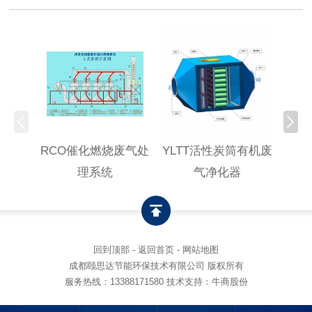
RCO催化燃烧废气处
YLTT活性炭筒有机废
高浓
理系统
气净化器
回到顶部
-
返回首页
-
网站地图
成都颐思达节能环保技术有限公司 版权所有
服务热线：
13388171580
技术支持：牛商股份