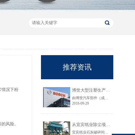
推荐资讯
常情况下粉
博世大型注塑生产线VOC净化工程圆满结束
由博世汽车部件（成都）有限公司委托颐思达设计、制造、安装的大型注塑生产线废气净化工程项目于近日全部竣工，试运行效果显示，运行结果完全符合设计要求。
2018-09-29
塞的风险。
从宜宾纸业除尘项目成功范例看低成本环保
宜宾纸业石灰破碎间除尘工程于近期完工，在不足30立方的空间内集成了超过三个篮球场大小的过滤面积，处理风量达每小时7万立方，实现了小体积除尘器处理大风量，开启低成本环保的时代，给处在环保高压政策下不堪重负的企业主们带来福音......