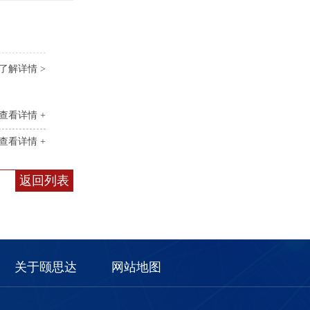
了解详情 >
查看详情 +
查看详情 +
返回列表
关于颐思达
网站地图