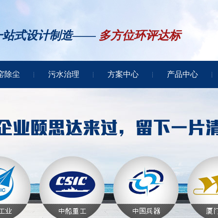
一站式设计制造——
多方位环评达标
窑除尘
污水治理
方案中心
产品中心