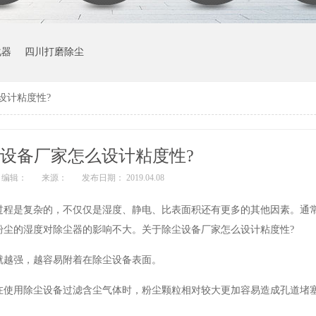
化器
四川打磨除尘
设计粘度性?
设备厂家怎么设计粘度性?
编辑：
来源：
发布日期： 2019.04.08
过程是复杂的，不仅仅是湿度、静电、比表面积还有更多的其他因素。通
粉尘的湿度对除尘器的影响不大。关于除尘设备厂家怎么设计粘度性?
就越强，越容易附着在除尘设备表面。
在使用除尘设备过滤含尘气体时，粉尘颗粒相对较大更加容易造成孔道堵