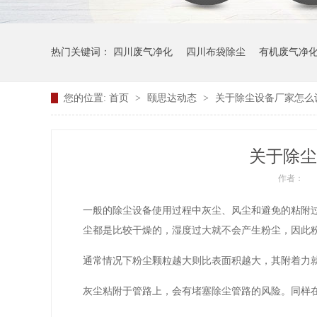
热门关键词：
四川废气净化
四川布袋除尘
有机废气净
您的位置:
首页
>
颐思达动态
>
关于除尘设备厂家怎么
关于除尘
作者：
一般的除尘设备使用过程中灰尘、风尘和避免的粘附
尘都是比较干燥的，湿度过大就不会产生粉尘，因此
通常情况下粉尘颗粒越大则比表面积越大，其附着力
灰尘粘附于管路上，会有堵塞除尘管路的风险。同样