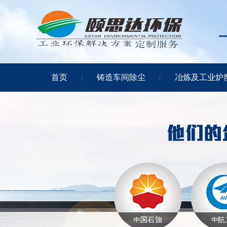
首页
铸造车间除尘
冶炼及工业炉