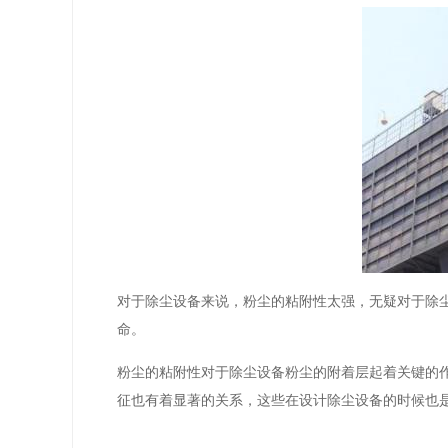
对于除尘设备来说，粉尘的粘附性太强，无疑对于除
命。
粉尘的粘附性对于除尘设备粉尘的附着层起着关键的
征也有着显著的关系，这些在设计除尘设备的时候也