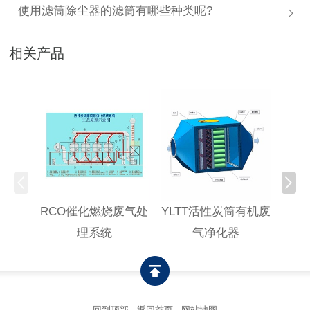
使用滤筒除尘器的滤筒有哪些种类呢?
相关产品
RCO催化燃烧废气处
YLTT活性炭筒有机废
高浓
理系统
气净化器
回到顶部
-
返回首页
-
网站地图