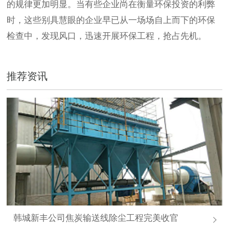
的规律更加明显。当有些企业尚在衡量环保投资的利弊
时，这些别具慧眼的企业早已从一场场自上而下的环保
检查中，发现风口，迅速开展环保工程，抢占先机。
推荐资讯
韩城新丰公司焦炭输送线除尘工程完美收官