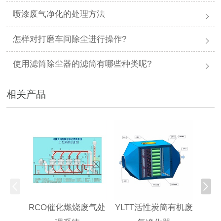
喷漆废气净化的处理方法
怎样对打磨车间除尘进行操作?
使用滤筒除尘器的滤筒有哪些种类呢?
相关产品
RCO催化燃烧废气处
YLTT活性炭筒有机废
高浓