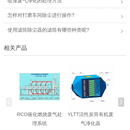
喷漆废气净化的处理方法
怎样对打磨车间除尘进行操作?
使用滤筒除尘器的滤筒有哪些种类呢?
相关产品
RCO催化燃烧废气处
YLTT活性炭筒有机废
高浓
理系统
气净化器