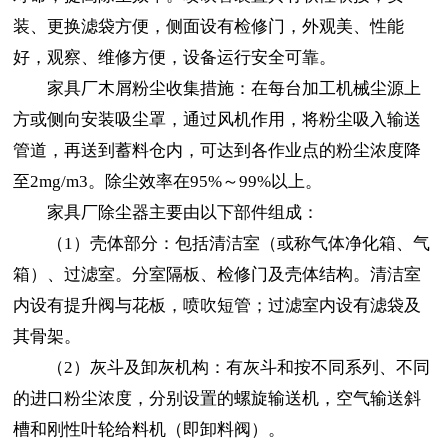
装、更换滤袋方便，侧面设有检修门，外观美、性能
好，观察、维修方便，设备运行安全可靠。
家具厂木屑粉尘收集措施：在每台加工机械尘源上
方或侧向安装吸尘罩，通过风机作用，将粉尘吸入输送
管道，再送到蓄料仓内，可达到各作业点的粉尘浓度降
至2mg/m3。除尘效率在95%～99%以上。
家具厂除尘器主要由以下部件组成：
（1）壳体部分：包括清洁室（或称气体净化箱、气
箱）、过滤室。分室隔板、检修门及壳体结构。清洁室
内设有提升阀与花板，喷吹短管；过滤室内设有滤袋及
其骨架。
（2）灰斗及卸灰机构：有灰斗和按不同系列、不同
的进口粉尘浓度，分别设置的螺旋输送机，空气输送斜
槽和刚性叶轮给料机（即卸料阀）。