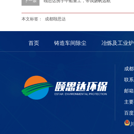
下一条
颐思达携手中船重工，带我扬帆远航
本文标签：
成都颐思达
首页
铸造车间除尘
冶炼及工业炉
成都
联系电
邮箱：
主要
百
川