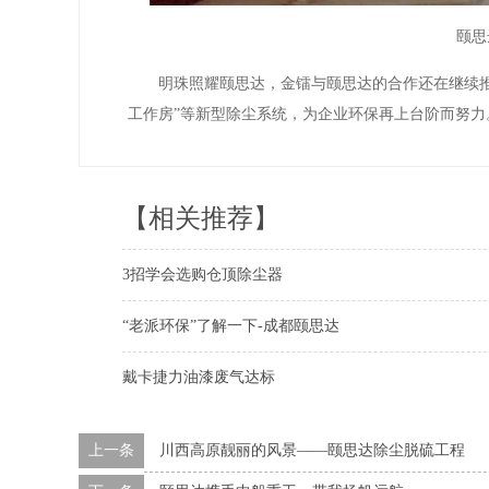
颐思
明珠照耀颐思达，金镭与颐思达的合作还在继续推
工作房”等新型除尘系统，为企业环保再上台阶而努力
【相关推荐】
3招学会选购仓顶除尘器
“老派环保”了解一下-成都颐思达
戴卡捷力油漆废气达标
上一条
川西高原靓丽的风景——颐思达除尘脱硫工程