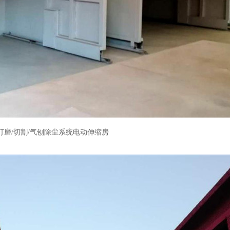
打磨/切割/气刨除尘系统电动伸缩房