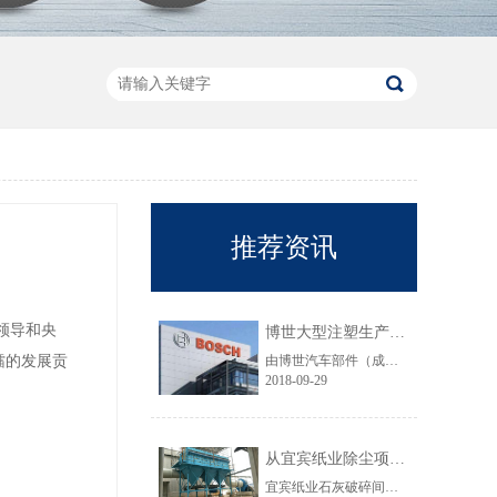
推荐资讯
领导和央
博世大型注塑生产线VOC净化工程圆满结束
镭的发展贡
由博世汽车部件（成都）有限公司委托颐思达设计、制造、安装的大型注塑生产线废气净化工程项目于近日全部竣工，试运行效果显示，运行结果完全符合设计要求。
2018-09-29
从宜宾纸业除尘项目成功范例看低成本环保
宜宾纸业石灰破碎间除尘工程于近期完工，在不足30立方的空间内集成了超过三个篮球场大小的过滤面积，处理风量达每小时7万立方，实现了小体积除尘器处理大风量，开启低成本环保的时代，给处在环保高压政策下不堪重负的企业主们带来福音......