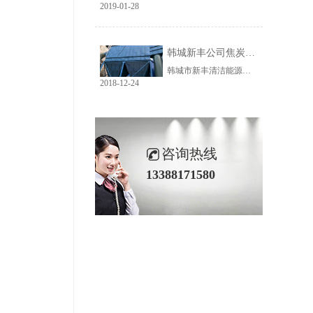
2019-01-28
韩城新丰公司焦炭输送线除尘工程完美收官
韩城市新丰清洁能源科技有限公司隶属于上市公司黑猫焦化，焦炭输送线除尘系统于近期完美收官。该输送线共计500多米长，通过布置在高空走廊里的输送皮带连接为一条完整的生产线，过程分为投料、破碎、筛分、传送等工艺。整条输送线分四个转运站、两条分流线，将制备好的焦炭送入煤气生产工段。各个工艺阶段均有大量焦炭粉尘产生，这不仅严重影响现场职业卫生，而且因产尘点高，污染面覆盖范围广。
2018-12-24
咨询热线
13388171580