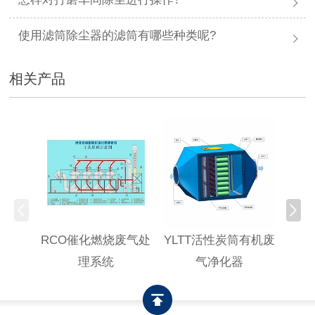
使用滤筒除尘器的滤筒有哪些种类呢?
相关产品
RCO催化燃烧废气处
YLTT活性炭筒有机废
高浓
理系统
气净化器