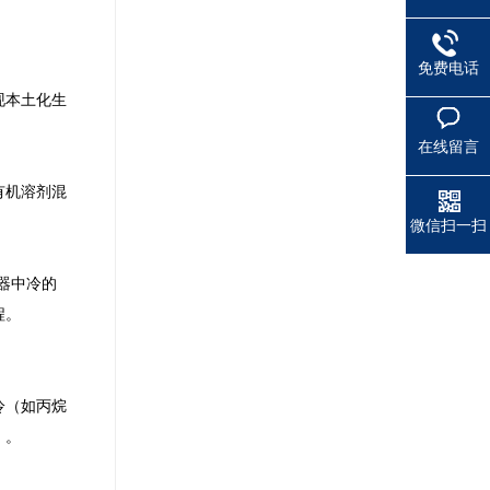
免费电话
现本土化生
在线留言
有机溶剂混
微信扫一扫
器中冷的
程。
冷（如丙烷
）。