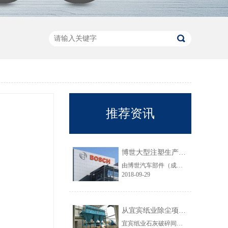
推荐资讯
博世大型注塑生产线VOC净化工程圆满结束
由博世汽车部件（成都）有限公司委托颐思达设计、制造、安装的大型注塑生产线废气净化工程项目于近日全部竣工，试运行效果显示，运行结果完全符合设计要求。
2018-09-29
从宜宾纸业除尘项目成功范例看低成本环保
宜宾纸业石灰破碎间除尘工程于近期完工，在不足30立方的空间内集成了超过三个篮球场大小的过滤面积，处理风量达每小时7万立方，实现了小体积除尘器处理大风量，开启低成本环保的时代，给处在环保高压政策下不堪重负的企业主们带来福音......