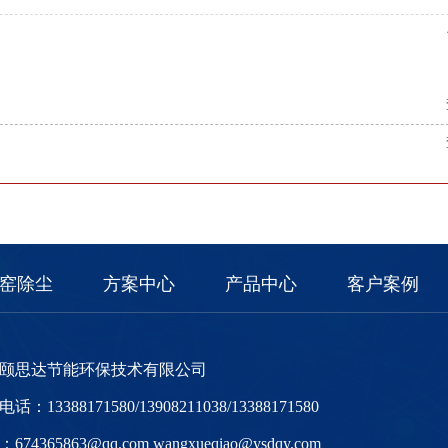
窑除尘
方案中心
产品中心
客户案例
颐思达节能环保技术有限公司
话：13388171580/13908211038/13388171580
674365863@qq.com wangxueqiao@ysdqy.com