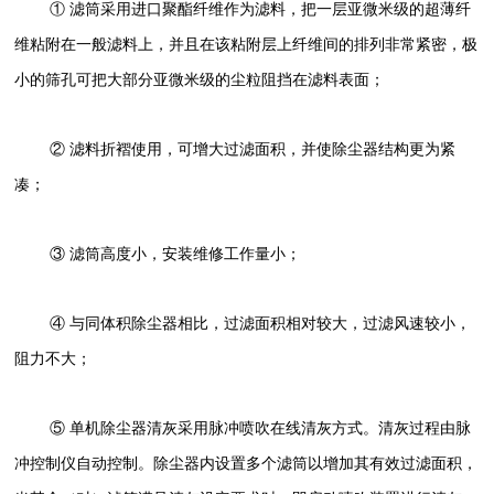
① 滤筒采用进口聚酯纤维作为滤料，把一层亚微米级的超薄纤
维粘附在一般滤料上，并且在该粘附层上纤维间的排列非常紧密，极
小的筛孔可把大部分亚微米级的尘粒阻挡在滤料表面；
② 滤料折褶使用，可增大过滤面积，并使除尘器结构更为紧
凑；
③ 滤筒高度小，安装维修工作量小；
④ 与同体积除尘器相比，过滤面积相对较大，过滤风速较小，
阻力不大；
⑤ 单机除尘器清灰采用脉冲喷吹在线清灰方式。清灰过程由脉
冲控制仪自动控制。除尘器内设置多个滤筒以增加其有效过滤面积，