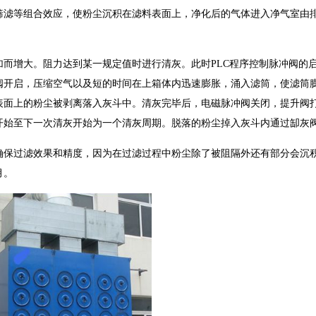
筛滤等组合效应，使粉尘沉积在滤料表面上，净化后的气体进入净气室由
增大。阻力达到某一规定值时进行清灰。此时PLC程序控制脉冲阀的
阀开启，压缩空气以及短的时间在上箱体内迅速膨胀，涌入滤筒，使滤筒
表面上的粉尘被剥离落入灰斗中。清灰完毕后，电磁脉冲阀关闭，提升阀
开始至下一次清灰开始为一个清灰周期。脱落的粉尘掉入灰斗内通过缷灰
保过滤效果和精度，因为在过滤过程中粉尘除了被阻隔外还有部分会沉
月。