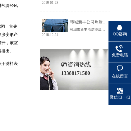
2019-01-28
排气管经风
韩城新丰公司焦炭输送线除尘工程完美收官
启闭，首先
韩城市新丰清洁能源科技有限公司隶属于上市公司黑猫焦化，焦炭输送线除尘系统于近期完美收官。该输送线共计500多米长，通过布置在高空走廊里的输送皮带连接为一条完整的生产线，过程分为投料、破碎、筛分、传送等工艺。整条输送线分四个转运站、两条分流线，将制备好的焦炭送入煤气生产工段。各个工艺阶段均有大量焦炭粉尘产生，这不仅严重影响现场职业卫生，而且因产尘点高，污染面覆盖范围广。
QQ咨询
膨胀变形产
2018-12-24
打开，该室
阀排出。
免费电话
咨询热线
积于滤料表
13388171580
在线留言
微信扫一扫