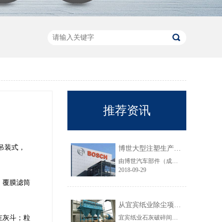
推荐资讯
吊装式，
博世大型注塑生产线VOC净化工程圆满结束
由博世汽车部件（成都）有限公司委托颐思达设计、制造、安装的大型注塑生产线废气净化工程项目于近日全部竣工，试运行效果显示，运行结果完全符合设计要求。
2018-09-29
，覆膜滤筒
从宜宾纸业除尘项目成功范例看低成本环保
在灰斗；粒
宜宾纸业石灰破碎间除尘工程于近期完工，在不足30立方的空间内集成了超过三个篮球场大小的过滤面积，处理风量达每小时7万立方，实现了小体积除尘器处理大风量，开启低成本环保的时代，给处在环保高压政策下不堪重负的企业主们带来福音......