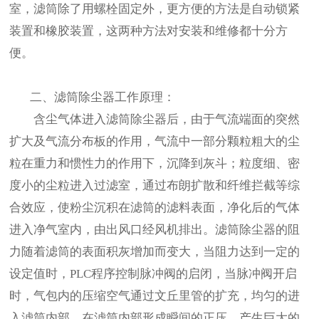
室，滤筒除了用螺栓固定外，更方便的方法是自动锁紧
装置和橡胶装置，这两种方法对安装和维修都十分方
便。
二、滤筒除尘器工作原理：
含尘气体进入滤筒除尘器后，由于气流端面的突然
扩大及气流分布板的作用，气流中一部分颗粒粗大的尘
粒在重力和惯性力的作用下，沉降到灰斗；粒度细、密
度小的尘粒进入过滤室，通过布朗扩散和纤维拦截等综
合效应，使粉尘沉积在滤筒的滤料表面，净化后的气体
进入净气室内，由出风口经风机排出。滤筒除尘器的阻
力随着滤筒的表面积灰增加而变大，当阻力达到一定的
设定值时，PLC程序控制脉冲阀的启闭，当脉冲阀开启
时，气包内的压缩空气通过文丘里管的扩充，均匀的进
入滤筒内部，在滤筒内部形成瞬间的正压，产生巨大的