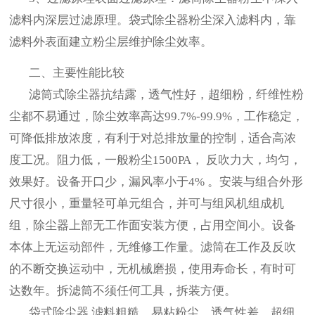
滤料内深层过滤原理。袋式除尘器粉尘深入滤料内，靠
滤料外表面建立粉尘层维护除尘效率。
二、主要性能比较
滤筒式除尘器抗结露，透气性好，超细粉，纤维性粉
尘都不易通过，除尘效率高达99.7%-99.9%，工作稳定，
可降低排放浓度，有利于对总排放量的控制，适合高浓
度工况。阻力低，一般粉尘1500PA， 反吹力大，均匀，
效果好。设备开口少，漏风率小于4% 。安装与组合外形
尺寸很小，重量轻可单元组合，并可与组风机组成机
组，除尘器上部无工作面安装方便，占用空间小。设备
本体上无运动部件，无维修工作量。滤筒在工作及反吹
的不断交换运动中，无机械磨损，使用寿命长，有时可
达数年。拆滤筒不须任何工具，拆装方便。
袋式除尘器 滤料粗糙，易粘粉尘，透气性差，超细