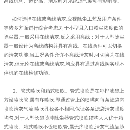
离线机构、造价高、清灰时对系统烟气波动有影响等。
如何选择在线或离线清灰,应视除尘工艺及用户条件
等诸多方面进行综合考虑,对于小型且入口粉尘浓度低的
除尘器,一般采用在线清灰,反之采用离线；对于大型除尘
器一般设计为离线结构并具有离线、在线两种可以切换
的清灰功能,当工况条件允许不离线清灰时,可切换为在线
清灰,但无论在线或离线清灰,均应具有通过离线阀实现不
停机的在线检修功能。
2、管式喷吹和箱式喷吹。管式喷吹是在每排滤袋上
方设喷吹管,属有序喷吹,即通过管上的喷嘴向每条滤袋内
喷吹清灰气流,喷吹孔径各不相同,保证各条滤袋清灰强度
均匀,对于大型长袋脉冲除尘器管式喷吹结构大大优于箱
式喷吹。箱式喷吹不设喷吹管,属无序喷吹,清灰气流靠脉