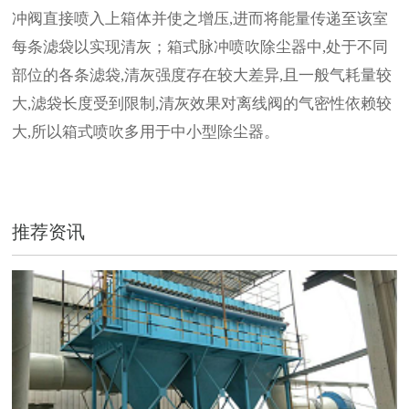
冲阀直接喷入上箱体并使之增压,进而将能量传递至该室
每条滤袋以实现清灰；箱式脉冲喷吹除尘器中,处于不同
部位的各条滤袋,清灰强度存在较大差异,且一般气耗量较
大,滤袋长度受到限制,清灰效果对离线阀的气密性依赖较
大,所以箱式喷吹多用于中小型除尘器。
推荐资讯