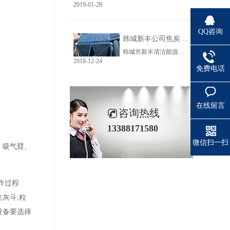
2019-01-28
QQ咨询
韩城新丰公司焦炭输送线除尘工程完美收官
韩城市新丰清洁能源科技有限公司隶属于上市公司黑猫焦化，焦炭输送线除尘系统于近期完美收官。该输送线共计500多米长，通过布置在高空走廊里的输送皮带连接为一条完整的生产线，过程分为投料、破碎、筛分、传送等工艺。整条输送线分四个转运站、两条分流线，将制备好的焦炭送入煤气生产工段。各个工艺阶段均有大量焦炭粉尘产生，这不仅严重影响现场职业卫生，而且因产尘点高，污染面覆盖范围广。
2018-12-24
免费电话
在线留言
咨询热线
13388171580
微信扫一扫
、吸气臂、
作过程
灰斗;粒
设备要选择