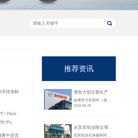
推荐资讯
相关排放标
博世大型注塑生产线VOC净化工程圆满结束
由博世汽车部件（成都）有限公司委托颐思达设计、制造、安装的大型注塑生产线废气净化工程项目于近日全部竣工，试运行效果显示，运行结果完全符合设计要求。
2018-09-29
10μm
.9%。
从宜宾纸业除尘项目成功范例看低成本环保
烟雾中还含
宜宾纸业石灰破碎间除尘工程于近期完工，在不足30立方的空间内集成了超过三个篮球场大小的过滤面积，处理风量达每小时7万立方，实现了小体积除尘器处理大风量，开启低成本环保的时代，给处在环保高压政策下不堪重负的企业主们带来福音......