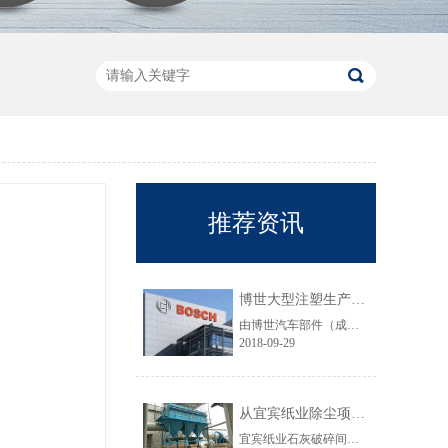
推荐资讯
博世大型注塑生产线VOC净化工程圆满结束
由博世汽车部件（成都）有限公司委托颐思达设计、制造、安装的大型注塑生产线废气净化工程项目于近日全部竣工，试运行效果显示，运行结果完全符合设计要求。
2018-09-29
从宜宾纸业除尘项目成功范例看低成本环保
宜宾纸业石灰破碎间除尘工程于近期完工，在不足30立方的空间内集成了超过三个篮球场大小的过滤面积，处理风量达每小时7万立方，实现了小体积除尘器处理大风量，开启低成本环保的时代，给处在环保高压政策下不堪重负的企业主们带来福音......