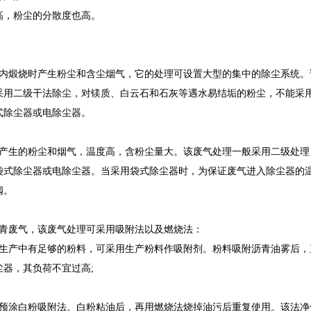
高，粉尘的分散度也高。
窑内煅烧时产生粉尘和含尘烟气，它的处理可设置大型的集中的除尘系统。
采用二级干法除尘，对镁质、白云石和石灰等遇水易结垢的粉尘，不能采
式除尘器或电除尘器。
时产生的粉尘和烟气，温度高，含粉尘量大。该废气处理一般采用二级处理
袋式除尘器或电除尘器。当采用袋式除尘器时，为保证废气进入除尘器的
阀。
沥青废气，该废气处理可采用吸附法以及燃烧法：
工艺生产中有足够的粉料，可采用生产粉料作吸附剂。粉料吸附沥青油雾后
器，其负荷不宜过高;
采用预涂白粉吸附法。白粉粘油后，再用燃烧法烧掉油污后重复使用。该法净