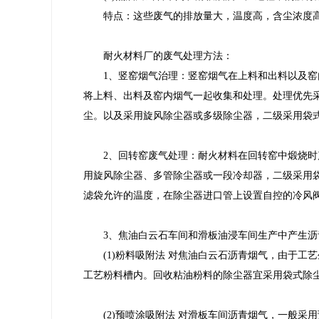
特点：这些废气的排放量大，温度高，含尘浓度
耐火材料厂的废气处理方法：
1、竖窑烟气治理：竖窑烟气在上料和出料以及
将上料、出料及窑内烟气一起收集和处理。处理优先
尘。以及采用旋风除尘器或多级除尘器，二级采用袋
2、回转窑废气处理：耐火材料在回转窑中煅烧
用旋风除尘器、多管除尘器或一段冷却器，二级采用
滤袋允许的温度，在除尘器进口管上设置自控的冷风
3、焦油白云石车间和滑板油浸车间生产中产生
(1)粉料吸附法 对焦油白云石沥青烟气，由于
工艺粉料槽内。回收粘油粉料的除尘器宜采用袋式除尘
(2)预喷涂吸附法 对滑板车间沥青烟气，一般