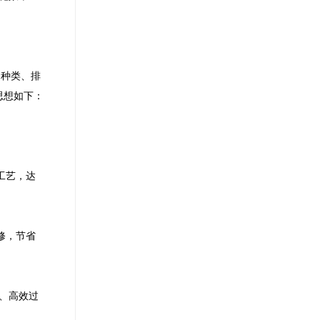
的种类、排
思想如下：
工艺，达
修，节省
、高效过