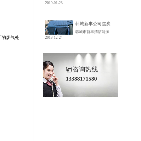
2019-01-28
韩城新丰公司焦炭输送线除尘工程完美收官
韩城市新丰清洁能源科技有限公司隶属于上市公司黑猫焦化，焦炭输送线除尘系统于近期完美收官。该输送线共计500多米长，通过布置在高空走廊里的输送皮带连接为一条完整的生产线，过程分为投料、破碎、筛分、传送等工艺。整条输送线分四个转运站、两条分流线，将制备好的焦炭送入煤气生产工段。各个工艺阶段均有大量焦炭粉尘产生，这不仅严重影响现场职业卫生，而且因产尘点高，污染面覆盖范围广。
厂的废气处
2018-12-24
咨询热线
13388171580