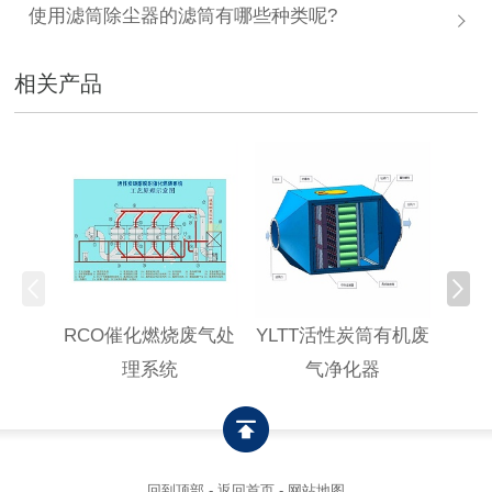
使用滤筒除尘器的滤筒有哪些种类呢?
相关产品
RCO催化燃烧废气处
YLTT活性炭筒有机废
高浓
理系统
气净化器
回到顶部
-
返回首页
-
网站地图