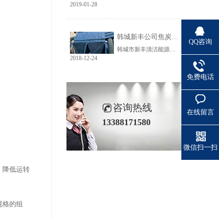
2019-01-28
韩城新丰公司焦炭输送线除尘工程完美收官
QQ咨询
韩城市新丰清洁能源科技有限公司隶属于上市公司黑猫焦化，焦炭输送线除尘系统于近期完美收官。该输送线共计500多米长，通过布置在高空走廊里的输送皮带连接为一条完整的生产线，过程分为投料、破碎、筛分、传送等工艺。整条输送线分四个转运站、两条分流线，将制备好的焦炭送入煤气生产工段。各个工艺阶段均有大量焦炭粉尘产生，这不仅严重影响现场职业卫生，而且因产尘点高，污染面覆盖范围广。
2018-12-24
免费电话
咨询热线
在线留言
13388171580
微信扫一扫
、降低运转
规格的组