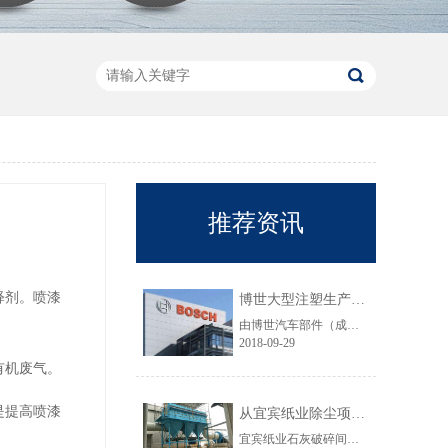
推荐资讯
释剂。喷漆
博世大型注塑生产线VOC净化工程圆满结束
由博世汽车部件（成都）有限公司委托颐思达设计、制造、安装的大型注塑生产线废气净化工程项目于近日全部竣工，试运行效果显示，运行结果完全符合设计要求。
2018-09-29
有机废气。
是提高喷漆
从宜宾纸业除尘项目成功范例看低成本环保
宜宾纸业石灰破碎间除尘工程于近期完工，在不足30立方的空间内集成了超过三个篮球场大小的过滤面积，处理风量达每小时7万立方，实现了小体积除尘器处理大风量，开启低成本环保的时代，给处在环保高压政策下不堪重负的企业主们带来福音......