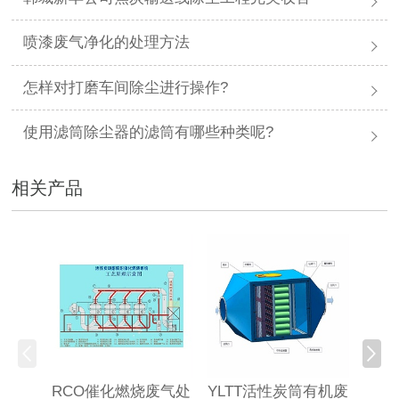
喷漆废气净化的处理方法
怎样对打磨车间除尘进行操作?
使用滤筒除尘器的滤筒有哪些种类呢?
相关产品
RCO催化燃烧废气处
YLTT活性炭筒有机废
高浓