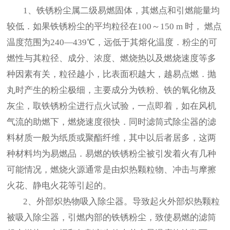
1、铁锈粉尘属二级易燃固体，其燃点和引燃能量均
较低．如果铁锈粉尘的平均粒径在100～150 m 时， 燃点
温度范围为240—439℃，远低于其熔化温度．粉尘的可
燃性与其粒径、成分、浓度、燃烧热以及燃烧速度等多
种因素有关，粒径越小，比表面积越大，越易点燃．抛
丸时产生的粉尘极细，主要成分为铁粉、铁的氧化物及
灰尘，取铁锈粉尘进行点火试验，一点即着，如在风机
气流的助燃下，燃烧速度很快．同时滤筒式除尘器的滤
料材质一般为纸质或聚酯纤维，其中以后者居多，这两
种材料均为易燃品．易燃的铁锈粉尘被引发着火有几种
可能情况，燃烧火源通常是由炽热颗粒物、冲击与摩擦
火花、静电火花等引起的。
2、外部炽热物吸入除尘器。导致起火外部炽热颗粒
被吸入除尘器，引燃内部的铁锈粉尘，致使易燃的滤筒