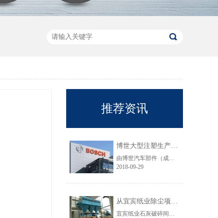
推荐资讯
博世大型注塑生产线VOC净化工程圆满结束
由博世汽车部件（成都）有限公司委托颐思达设计、制造、安装的大型注塑生产线废气净化工程项目于近日全部竣工，试运行效果显示，运行结果完全符合设计要求。
2018-09-29
从宜宾纸业除尘项目成功范例看低成本环保
宜宾纸业石灰破碎间除尘工程于近期完工，在不足30立方的空间内集成了超过三个篮球场大小的过滤面积，处理风量达每小时7万立方，实现了小体积除尘器处理大风量，开启低成本环保的时代，给处在环保高压政策下不堪重负的企业主们带来福音......