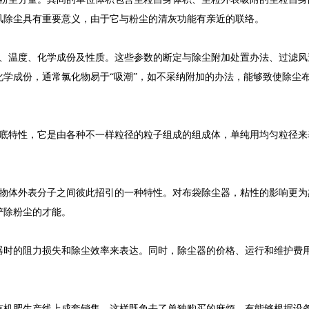
风除尘具有重要意义，由于它与粉尘的清灰功能有亲近的联络。
量、温度、化学成份及性质。这些参数的断定与除尘附加处置办法、过滤风
学成份，通常氯化物易于“吸潮”，如不采纳附加的办法，能够致使除尘布
根底特性，它是由各种不一样粒径的粒子组成的组成体，单纯用均匀粒径来
与物体外表分子之间彼此招引的一种特性。对布袋除尘器，粘性的影响更为
铲除粉尘的才能。
器时的阻力损失和除尘效率来表达。同时，除尘器的价格、运行和维护费
。
有机肥生产线上成套销售，这样既免去了单独购买的麻烦，有能够根据设