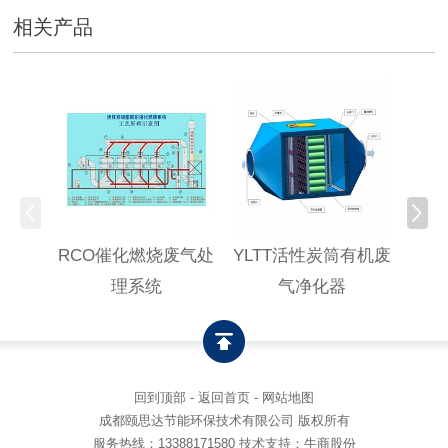
相关产品
RCO催化燃烧废气处
YLTT活性炭筒有机废
高浓
理系统
气净化器
回到顶部
-
返回首页
-
网站地图
成都颐思达节能环保技术有限公司 版权所有
服务热线：
13388171580
技术支持：牛商股份