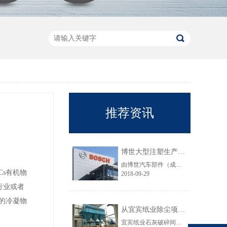
推荐资讯
博世大型注塑生产线VOC净化工程圆满结束
由博世汽车部件（成都）有限公司委托颐思达设计、制造、安装的大型注塑生产线废气净化工程项目于近日全部竣工，试运行效果显示，运行结果完全符合设计要求。
s有机物
2018-09-29
行业或者
的冷凝物
从宜宾纸业除尘项目成功范例看低成本环保
宜宾纸业石灰破碎间除尘工程于近期完工，在不足30立方的空间内集成了超过三个篮球场大小的过滤面积，处理风量达每小时7万立方，实现了小体积除尘器处理大风量，开启低成本环保的时代，给处在环保高压政策下不堪重负的企业主们带来福音......