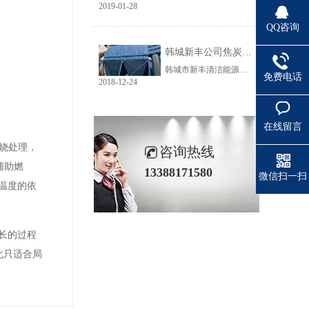
2019-01-28
QQ咨询
韩城新丰公司焦炭输送线除尘工程完美收官
韩城市新丰清洁能源科技有限公司隶属于上市公司黑猫焦化，焦炭输送线除尘系统于近期完美收官。该输送线共计500多米长，通过布置在高空走廊里的输送皮带连接为一条完整的生产线，过程分为投料、破碎、筛分、传送等工艺。整条输送线分四个转运站、两条分流线，将制备好的焦炭送入煤气生产工段。各个工艺阶段均有大量焦炭粉尘产生，这不仅严重影响现场职业卫生，而且因产尘点高，污染面覆盖范围广。
免费电话
2018-12-24
在线留言
焚烧处理，
咨询热线
辅助燃
13388171580
微信扫一扫
温度的依
长的过程
此只适合局