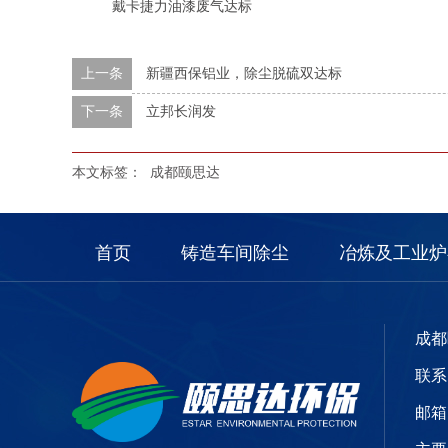
戴卡捷力油漆废气达标
上一条
新疆西保铝业，除尘脱硫双达标
下一条
立邦长润发
本文标签：
成都颐思达
首页
铸造车间除尘
冶炼及工业炉
成都
联系电
邮箱：