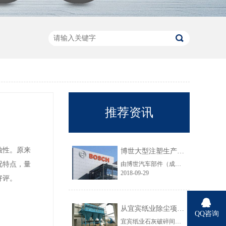
推荐资讯
蚀性。原来
博世大型注塑生产线VOC净化工程圆满结束
况特点，量
由博世汽车部件（成都）有限公司委托颐思达设计、制造、安装的大型注塑生产线废气净化工程项目于近日全部竣工，试运行效果显示，运行结果完全符合设计要求。
2018-09-29
好评。
从宜宾纸业除尘项目成功范例看低成本环保
QQ咨询
宜宾纸业石灰破碎间除尘工程于近期完工，在不足30立方的空间内集成了超过三个篮球场大小的过滤面积，处理风量达每小时7万立方，实现了小体积除尘器处理大风量，开启低成本环保的时代，给处在环保高压政策下不堪重负的企业主们带来福音......