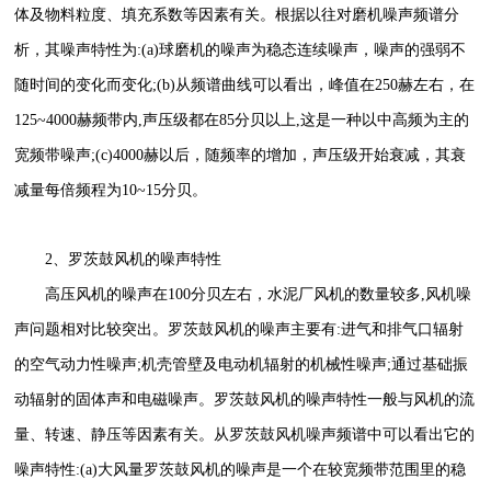
体及物料粒度、填充系数等因素有关。根据以往对磨机噪声频谱分
析，其噪声特性为:(a)球磨机的噪声为稳态连续噪声，噪声的强弱不
随时间的变化而变化;(b)从频谱曲线可以看出，峰值在250赫左右，在
125~4000赫频带内,声压级都在85分贝以上,这是一种以中高频为主的
宽频带噪声;(c)4000赫以后，随频率的增加，声压级开始衰减，其衰
减量每倍频程为10~15分贝。
2、罗茨鼓风机的噪声特性
高压风机的噪声在100分贝左右，水泥厂风机的数量较多,风机噪
声问题相对比较突出。罗茨鼓风机的噪声主要有:进气和排气口辐射
的空气动力性噪声;机壳管壁及电动机辐射的机械性噪声;通过基础振
动辐射的固体声和电磁噪声。罗茨鼓风机的噪声特性一般与风机的流
量、转速、静压等因素有关。从罗茨鼓风机噪声频谱中可以看出它的
噪声特性:(a)大风量罗茨鼓风机的噪声是一个在较宽频带范围里的稳