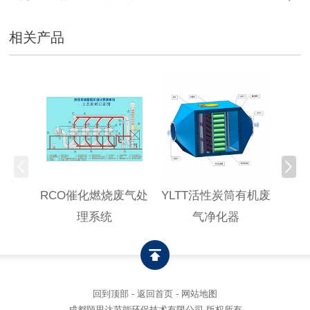
相关产品
RCO催化燃烧废气处
YLTT活性炭筒有机废
高浓
理系统
气净化器
回到顶部
-
返回首页
-
网站地图
成都颐思达节能环保技术有限公司 版权所有