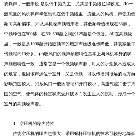
态噪声，一般来说 是以低中频为主，尤其是中频段拉得较宽。(b)一
般流量的风机噪声峰值出现在低中频段里，流量大的风机，声强由低
频向高频偏移。(c)从风机噪声频谱来看，其低频峰值出现在63赫，
中频峰值在500赫，在63~500赫之间的125赫是个低谷。(d)在高频段
里，一般是从1000赫开始随频率的增加声压级逐步降低，其衰减量每
倍频程约10分贝。(e)吸风口的噪声频谱特性基本上与风机本身的噪
声频谱特性一致，通常它是一个低频噪声源，对人的听觉虽不造成大
的危害，但因该声源位于室外，又是低频，可以传播到很远的地方而
影响范围较大。(f)放风口一般因管径和开口较小，高速气流冲击了周
围的空气，使气体的稳定状态受到破坏而发生巨大的扰动，形成一个
室外的高频噪声源。
3、空压机的噪声特性
传统空压机的噪声也很大，采用螺杆压缩机的技术可较好地降低