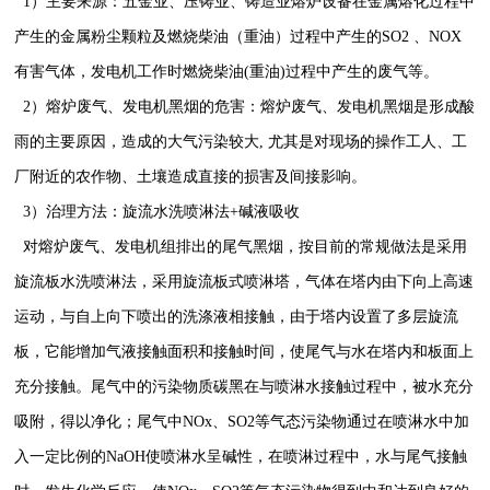
1）主要来源：五金业、压铸业、铸造业熔炉设备在金属熔化过程中
产生的金属粉尘颗粒及燃烧柴油（重油）过程中产生的SO2 、NOX
有害气体，发电机工作时燃烧柴油(重油)过程中产生的废气等。
2）熔炉废气、发电机黑烟的危害：熔炉废气、发电机黑烟是形成酸
雨的主要原因，造成的大气污染较大, 尤其是对现场的操作工人、工
厂附近的农作物、土壤造成直接的损害及间接影响。
3）治理方法：旋流水洗喷淋法+碱液吸收
对熔炉废气、发电机组排出的尾气黑烟，按目前的常规做法是采用
旋流板水洗喷淋法，采用旋流板式喷淋塔，气体在塔内由下向上高速
运
动
，与自上向下喷出的洗涤液相接触，由于塔内设置了多层旋流
板，它能增加气液接触面积和接触时间，使尾气与水在塔内和板面上
充分接触。尾气中的污染物质碳黑在与喷淋水接触过程中，被水充分
吸附，得以净化；尾气中NOx、SO2等气态污染物通过在喷淋水中加
入一定比例的NaOH使喷淋水呈碱性，在喷淋过程中，水与尾气接触