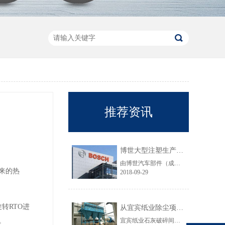
推荐资讯
博世大型注塑生产线VOC净化工程圆满结束
由博世汽车部件（成都）有限公司委托颐思达设计、制造、安装的大型注塑生产线废气净化工程项目于近日全部竣工，试运行效果显示，运行结果完全符合设计要求。
来的热
2018-09-29
转RTO进
从宜宾纸业除尘项目成功范例看低成本环保
。
宜宾纸业石灰破碎间除尘工程于近期完工，在不足30立方的空间内集成了超过三个篮球场大小的过滤面积，处理风量达每小时7万立方，实现了小体积除尘器处理大风量，开启低成本环保的时代，给处在环保高压政策下不堪重负的企业主们带来福音......