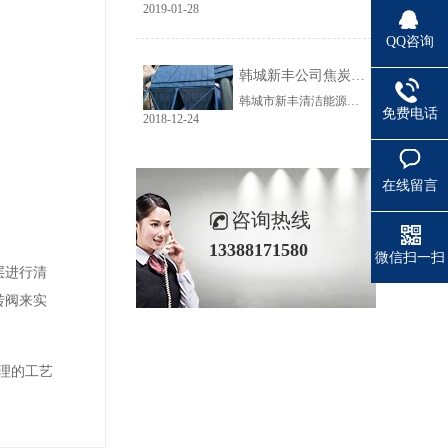
2019-01-28
QQ咨询
韩城新丰公司焦炭输送线除尘工程完美收官
韩城市新丰清洁能源科技有限公司隶属于上市公司黑猫焦化，焦炭输送线除尘系统于近期完美收官。该输送线共计500多米长，通过布置在高空走廊里的输送皮带连接为一条完整的生产线，过程分为投料、破碎、筛分、传送等工艺。整条输送线分四个转运站、两条分流线，将制备好的焦炭送入煤气生产工段。各个工艺阶段均有大量焦炭粉尘产生，这不仅严重影响现场职业卫生，而且因产尘点高，污染面覆盖范围广。
免费电话
2018-12-24
在线留言
咨询热线
13388171580
微信扫一扫
层进行清
转阀来实
理的工艺