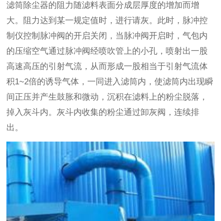
滤筒除尘器的阻力随滤料表面分成层厚度的增加而增
大。阻力达到某一规定值时，进行请灰。此时，脉冲控
制仪控制脉冲阀的开启关闭，当脉冲阀开启时，气包内
的压缩空气通过脉冲阀经喷吹管上的小孔，喷射出一股
高速高压的引射气流，从而形成一股相当于引射气流体
积1~2倍的诱导气体，一同进入滤筒内，使滤筒内出现瞬
间正压并产生鼓胀和微动，沉积在滤料上的粉尘脱落，
掉入灰斗内。灰斗内收集的粉尘通过卸灰阀，连续排
出。