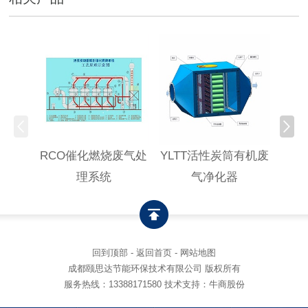
RCO催化燃烧废气处
YLTT活性炭筒有机废
高浓
理系统
气净化器
回到顶部
-
返回首页
-
网站地图
成都颐思达节能环保技术有限公司 版权所有
服务热线：
13388171580
技术支持：牛商股份