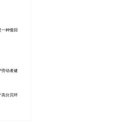
是一种慢回
护劳动者健
于高分贝环