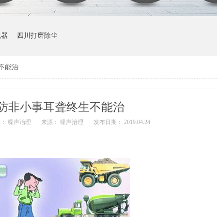
化器
四川打磨除尘
不能治
防非小事耳聋终生不能治
： 噪声治理
来源： 噪声治理
发布日期： 2019.04.24