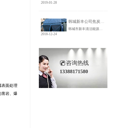
2019-01-28
韩城新丰公司焦炭输送线除尘工程完美收官
韩城市新丰清洁能源科技有限公司隶属于上市公司黑猫焦化，焦炭输送线除尘系统于近期完美收官。该输送线共计500多米长，通过布置在高空走廊里的输送皮带连接为一条完整的生产线，过程分为投料、破碎、筛分、传送等工艺。整条输送线分四个转运站、两条分流线，将制备好的焦炭送入煤气生产工段。各个工艺阶段均有大量焦炭粉尘产生，这不仅严重影响现场职业卫生，而且因产尘点高，污染面覆盖范围广。
2018-12-24
咨询热线
13388171580
属表面处理
的凿岩、爆