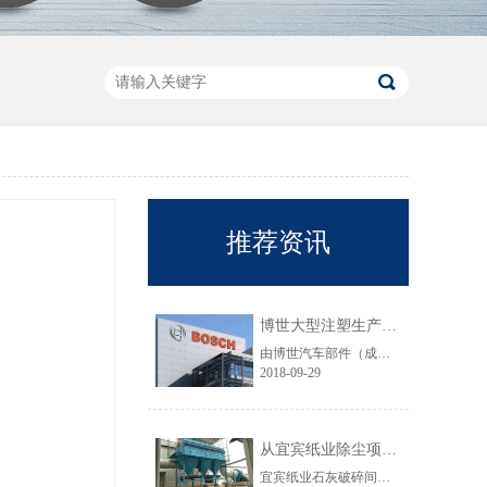
推荐资讯
博世大型注塑生产线VOC净化工程圆满结束
由博世汽车部件（成都）有限公司委托颐思达设计、制造、安装的大型注塑生产线废气净化工程项目于近日全部竣工，试运行效果显示，运行结果完全符合设计要求。
2018-09-29
从宜宾纸业除尘项目成功范例看低成本环保
宜宾纸业石灰破碎间除尘工程于近期完工，在不足30立方的空间内集成了超过三个篮球场大小的过滤面积，处理风量达每小时7万立方，实现了小体积除尘器处理大风量，开启低成本环保的时代，给处在环保高压政策下不堪重负的企业主们带来福音......