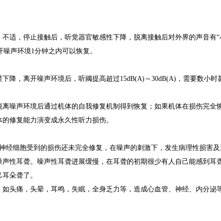
不适，停止接触后，听觉器官敏感性下降，脱离接触后对外界的声音有“小
，离开噪声环境1分钟之内可以恢复。
，离开噪声环境后，听阈提高超过15dB(A)～30dB(A)，需要数小时
脱离噪声环境后通过机体的自我修复机制得到恢复；如果机体在损伤完全
体的修复能力演变成永久性听力损伤。
听神经细胞受到的损伤还未完全修复，在噪声的刺激下，发生病理性损害及
噪声性耳聋。噪声性耳聋进展缓慢，在耳聋的初期很少有人自己能感到耳
己耳朵聋了。
，如头痛，头晕，耳鸣，失眠，全身乏力等，造成心血管、神经、内分泌