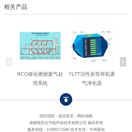
相关产品
RCO催化燃烧废气处
YLTT活性炭筒有机废
高浓
理系统
气净化器
回到顶部
-
返回首页
-
网站地图
成都颐思达节能环保技术有限公司 版权所有
服务热线：
13388171580
技术支持：牛商股份