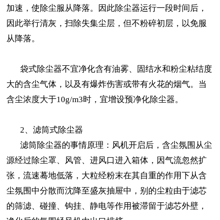
加速，使除尘服从降落。因此除尘器运行一段时间后，
因此举行清灰，扫除失集尘层，但不粉碎初层，以免服
从降落。
袋式除尘器不宜净化含有油雾、固结水和粉尘粘结度
大的含尘气体，以及有爆炸伤害或带有火花的烟气。当
含尘浓度大于10g/m3时，宜增设预净化除尘器。
2、滤筒式除尘器
滤筒除尘器的事情原理：风机开启后，含尘氛围从尘
源经过除尘罩、风管、进风口进入箱体，因气流忽然扩
张，流速蓦地低落，大粒经粉末在其自重的作用下从含
尘氛围中分散而沈降至盛灰抽屉中，别的尘粒由于滤芯
的筛滤、碰撞、钩挂、静电等作用被滞留于滤芯外壁，