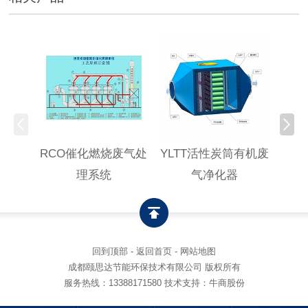
RCO催化燃烧废气处
YLTT活性炭筒有机废
高浓
理系统
气净化器
回到顶部
-
返回首页
-
网站地图
成都颐思达节能环保技术有限公司 版权所有
服务热线：
13388171580
技术支持：牛商股份