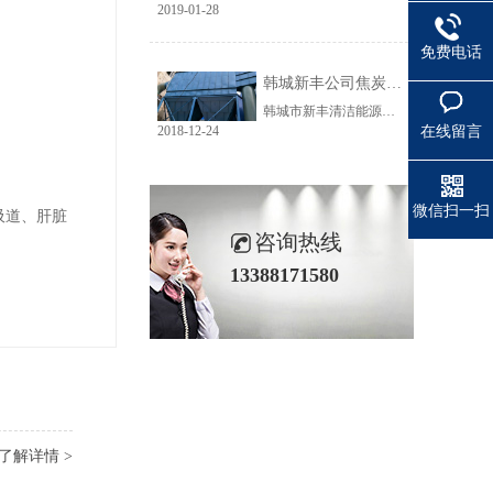
2019-01-28
免费电话
韩城新丰公司焦炭输送线除尘工程完美收官
韩城市新丰清洁能源科技有限公司隶属于上市公司黑猫焦化，焦炭输送线除尘系统于近期完美收官。该输送线共计500多米长，通过布置在高空走廊里的输送皮带连接为一条完整的生产线，过程分为投料、破碎、筛分、传送等工艺。整条输送线分四个转运站、两条分流线，将制备好的焦炭送入煤气生产工段。各个工艺阶段均有大量焦炭粉尘产生，这不仅严重影响现场职业卫生，而且因产尘点高，污染面覆盖范围广。
在线留言
2018-12-24
微信扫一扫
吸道、肝脏
咨询热线
13388171580
了解详情 >