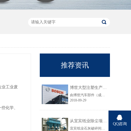
推荐资讯
造业工业废
博世大型注塑生产线VOC净化工程圆满结束
由博世汽车部件（成都）有限公司委托颐思达设计、制造、安装的大型注塑生产线废气净化工程项目于近日全部竣工，试运行效果显示，运行结果完全符合设计要求。
2018-09-29
一些化学、
从宜宾纸业除尘项目成功范例看低成本环保
QQ咨询
宜宾纸业石灰破碎间除尘工程于近期完工，在不足30立方的空间内集成了超过三个篮球场大小的过滤面积，处理风量达每小时7万立方，实现了小体积除尘器处理大风量，开启低成本环保的时代，给处在环保高压政策下不堪重负的企业主们带来福音......