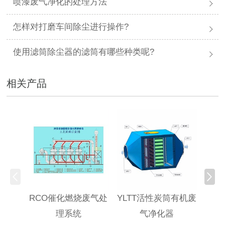
喷漆废气净化的处理方法
怎样对打磨车间除尘进行操作?
使用滤筒除尘器的滤筒有哪些种类呢?
相关产品
RCO催化燃烧废气处
YLTT活性炭筒有机废
高浓
理系统
气净化器