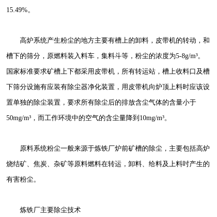
15.49%。
高炉系统产生粉尘的地方主要有槽上的卸料，皮带机的转动，和
槽下的筛分，原燃料装入料车，集料斗等，粉尘的浓度为5-8g/m³。
国家标准要求矿槽上下都采用皮带机，所有转运站，槽上收料口及槽
下筛分设施有应装有除尘器净化装置，用皮带机向炉顶上料时应该设
置单独的除尘装置，要求所有除尘后的排放含尘气体的含量小于
50mg/m³，而工作环境中的空气的含尘量降到10mg/m³。
原料系统粉尘一般来源于炼铁厂炉前矿槽的除尘，主要包括高炉
烧结矿、焦炭、杂矿等原料燃料在转运，卸料、给料及上料吋产生的
有害粉尘。
炼铁厂主要除尘技术