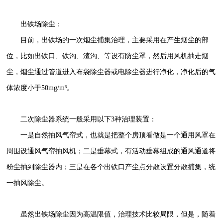
出铁场除尘：
目前，出铁场的一次烟尘捕集治理，主要采用在产生烟尘的部
位，比如出铁口、铁沟、渣沟、等设有防尘罩，然后用风机抽走烟
尘，烟尘通过管道进入布袋除尘器或电除尘器进行净化，净化后的气
体浓度小于50mg/m³。
二次除尘器系统一般采用以下3种治理装置：
一是自然抽风气帘式，也就是把整个房顶看做是一个通用风罩在
周围设通风气帘抽风机；二是垂幕式，有活动垂幕组成的通风通道将
粉尘抽到除尘器内；三是在各个出铁口产尘点分散设置分散捕集，统
一抽风除尘。
虽然出铁场除尘因为高温限值，治理技术比较局限，但是，随着