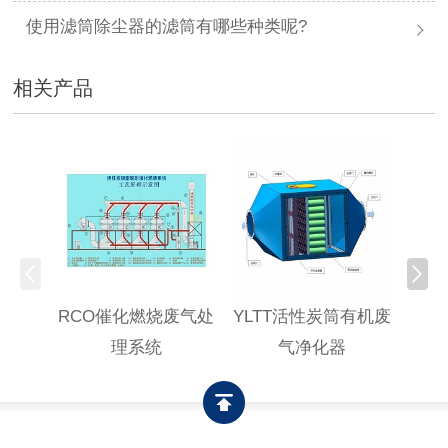
使用滤筒除尘器的滤筒有哪些种类呢?
相关产品
RCO催化燃烧废气处
YLTT活性炭筒有机废
高浓
理系统
气净化器