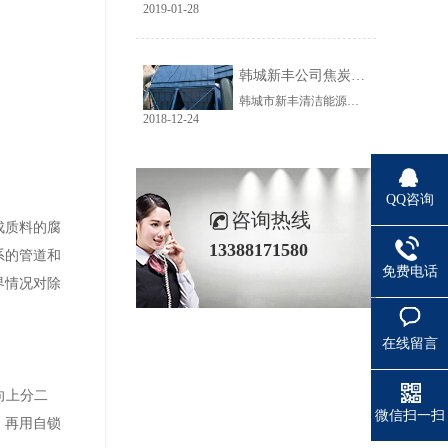
2019-01-28
韩城新丰公司焦炭输送线除尘工程完美收官
韩城市新丰清洁能源科技有限公司隶属于上市公司黑猫焦化，焦炭输送线除尘系统于近期完美收官。该输送线共计500多米长，通过布置在高空走廊里的输送皮带连接为一条完整的生产线，过程分为投料、破碎、筛分、传送等工艺。整条输送线分四个转运站、两条分流线，将制备好的焦炭送入煤气生产工段。各个工艺阶段均有大量焦炭粉尘产生，这不仅严重影响现场职业卫生，而且因产尘点高，污染面覆盖范围广。
2018-12-24
QQ咨询
咨询热线
成质料的腐
13388171580
系的管道和
免费电话
界情况对除
在线留言
向上分二
微信扫一扫
，再用自锁