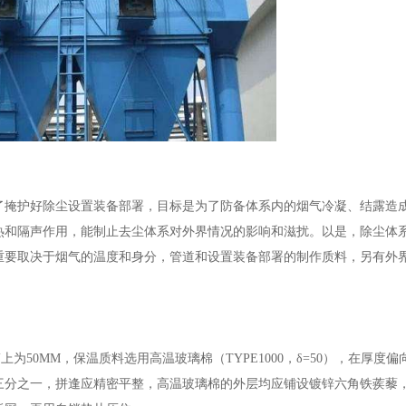
掩护好除尘设置装备部署，目标是为了防备体系内的烟气冷凝、结露造
热和隔声作用，能制止去尘体系对外界情况的影响和滋扰。以是，除尘体
重要取决于烟气的温度和身分，管道和设置装备部署的制作质料，另有外
50MM，保温质料选用高温玻璃棉（TYPE1000，δ=50），在厚度偏
三分之一，拼逢应精密平整，高温玻璃棉的外层均应铺设镀锌六角铁蒺藜