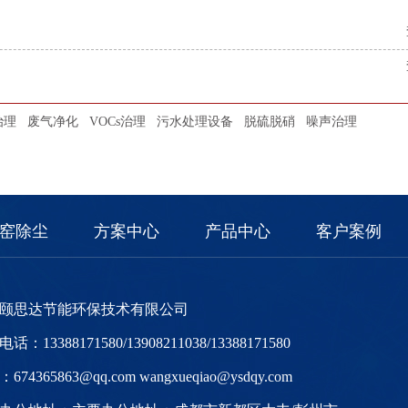
治理
废气净化
VOCs治理
污水处理设备
脱硫脱硝
噪声治理
窑除尘
方案中心
产品中心
客户案例
颐思达节能环保技术有限公司
话：13388171580/13908211038/13388171580
674365863@qq.com wangxueqiao@ysdqy.com