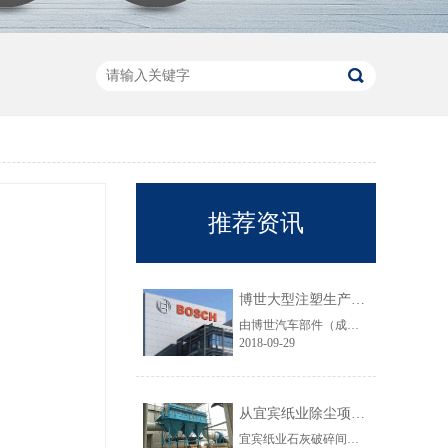
推荐资讯
博世大型注塑生产线VOC净化工程圆满结束
由博世汽车部件（成都）有限公司委托颐思达设计、制造、安装的大型注塑生产线废气净化工程项目于近日全部竣工，试运行效果显示，运行结果完全符合设计要求。
2018-09-29
从宜宾纸业除尘项目成功范例看低成本环保
宜宾纸业石灰破碎间除尘工程于近期完工，在不足30立方的空间内集成了超过三个篮球场大小的过滤面积，处理风量达每小时7万立方，实现了小体积除尘器处理大风量，开启低成本环保的时代，给处在环保高压政策下不堪重负的企业主们带来福音......