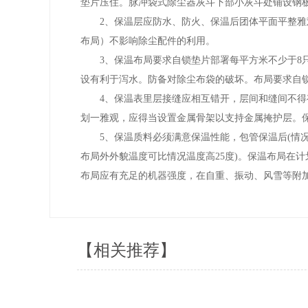
垫片压住。脉冲袋式除尘器灰斗下部小灰斗处铺设钢
2、保温层应防水、防火、保温后团体平面平整雅观
布局）不影响除尘配件的利用。
3、保温布局要求自锁垫片部署每平方米不少于8只
设有利于泻水。防备对除尘布袋的破坏。布局要求自锁
4、保温表里层接缝应相互错开，层间和缝间不得有
划一雅观，应得当设置金属骨架以支持金属掩护层。保
5、保温质料必须满意保温性能，包管保温后(情况温
布局外外貌温度可比情况温度高25度)。保温布局在
布局应有充足的机器强度，在自重、振动、风雪等附
【相关推荐】