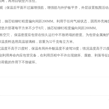
板网，再用自锁垫片压住。
（保温后平面不过漏增强筋，增强筋与外护板平齐，外层设置氛围活动
，抽芯铝铆钉程度偏向间距200MM。利用于任何气候状态，因而外壳掩
垫片部署每平方米不少于8只，抽芯铝铆钉程度偏向间距200MM。
空穴， 保温密度应包管在恒久运行中不致坍塌的密度。为包管金属掩
温质料选用高温玻璃棉，容重为32千克每立方米。
度不高于25度时，保温布局外外貌温度不凌驾50度；情况温度高于25
计划利用寿命内应包管完备，在利用历程中不许出现烧坏、腐败、剥落等征
加荷载的作用下不致破坏。